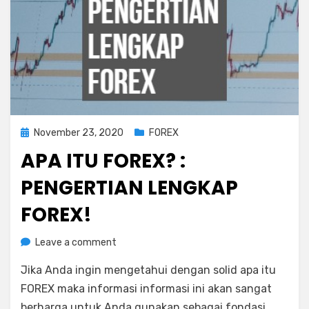
Posted
November 23, 2020
FOREX
on
APA ITU FOREX? :
PENGERTIAN LENGKAP
FOREX!
on
by
Leave a comment
Rediyus
Apa
Jika Anda ingin mengetahui dengan solid apa itu
itu
FOREX?
FOREX maka informasi informasi ini akan sangat
:
berharga untuk Anda gunakan sebagai fondasi