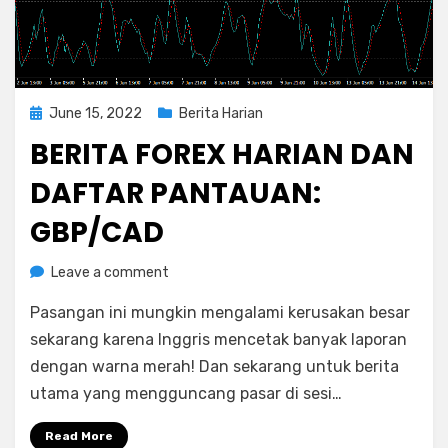
Posted
June 15, 2022
Berita Harian
on
BERITA FOREX HARIAN DAN
DAFTAR PANTAUAN:
GBP/CAD
on
by
Leave a comment
Rediyus
Berita
Pasangan ini mungkin mengalami kerusakan besar
Forex
Harian
sekarang karena Inggris mencetak banyak laporan
dan
dengan warna merah! Dan sekarang untuk berita
Daftar
utama yang mengguncang pasar di sesi…
Pantauan:
GBP/CAD
Read More