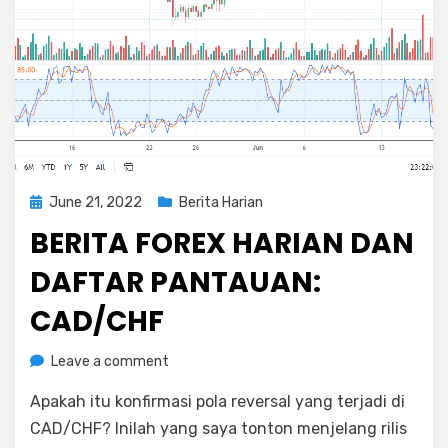
Posted
June 21, 2022
Berita Harian
on
BERITA FOREX HARIAN DAN
DAFTAR PANTAUAN:
CAD/CHF
on
by
Leave a comment
Rediyus
Berita
Apakah itu konfirmasi pola reversal yang terjadi di
Forex
Harian
CAD/CHF? Inilah yang saya tonton menjelang rilis