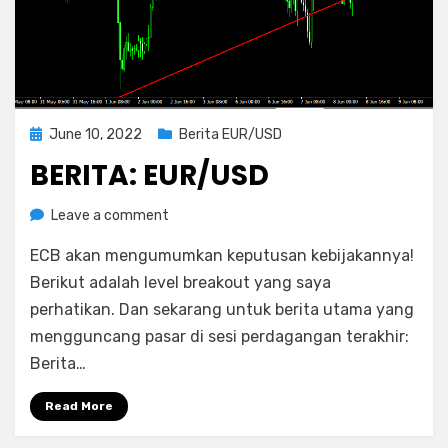
Posted
June 10, 2022
Berita EUR/USD
on
BERITA: EUR/USD
on
by
Leave a comment
Rediyus
Berita:
ECB akan mengumumkan keputusan kebijakannya!
EUR/USD
Berikut adalah level breakout yang saya
perhatikan. Dan sekarang untuk berita utama yang
mengguncang pasar di sesi perdagangan terakhir:
Berita…
Read More