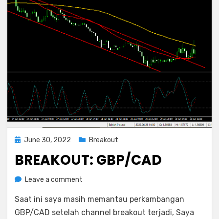
Posted
June 30, 2022
Breakout
on
BREAKOUT: GBP/CAD
on
by
Leave a comment
Rediyus
Breakout:
Saat ini saya masih memantau perkambangan
GBP/CAD
GBP/CAD setelah channel breakout terjadi, Saya