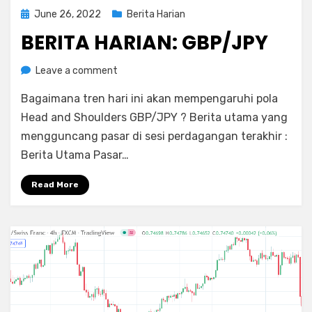
Posted
June 26, 2022
Berita Harian
on
BERITA HARIAN: GBP/JPY
on
by
Leave a comment
Rediyus
Berita
Bagaimana tren hari ini akan mempengaruhi pola
Harian:
GBP/JPY
Head and Shoulders GBP/JPY ? Berita utama yang
mengguncang pasar di sesi perdagangan terakhir :
Berita Utama Pasar…
Read More