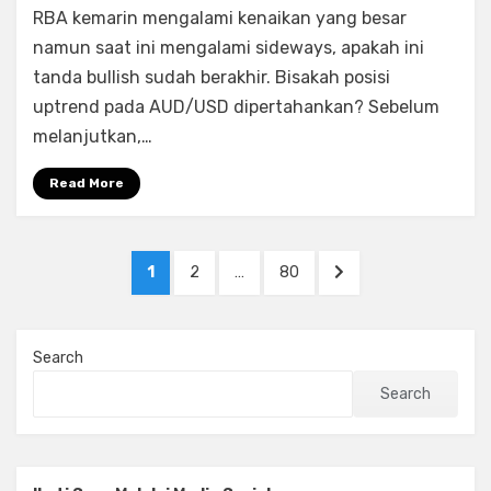
RBA kemarin mengalami kenaikan yang besar
AUD/USD
namun saat ini mengalami sideways, apakah ini
tanda bullish sudah berakhir. Bisakah posisi
uptrend pada AUD/USD dipertahankan? Sebelum
melanjutkan,…
Read More
Posts
PAGE
PAGE
PAGE
NEXT
1
2
…
80
navigation
PAGE
Search
Search