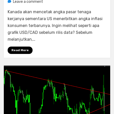
on
by
Leave a comment
Rediyus Putra
Berita:
Kanada akan mencetak angka pasar tenaga
USD/CAD
kerjanya sementara US menerbitkan angka inflasi
konsumen terbarunya. Ingin melihat seperti apa
grafik USD/CAD sebelum rilis data? Sebelum
melanjutkan,…
Read More