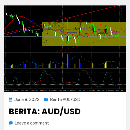
Posted
June 8, 2022
Berita AUD/USD
on
BERITA: AUD/USD
on
by
Leave a comment
Rediyus Putra
Berita: