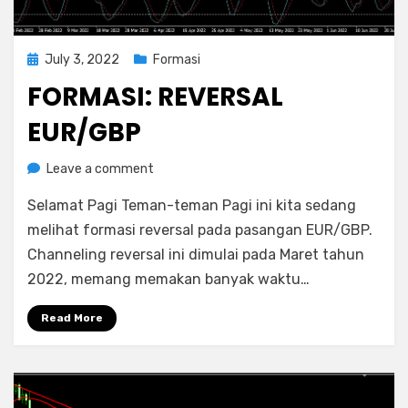
Posted
July 3, 2022
Formasi
on
FORMASI: REVERSAL
EUR/GBP
on
by
Leave a comment
Rediyus
Formasi:
Selamat Pagi Teman-teman Pagi ini kita sedang
Reversal
EUR/GBP
melihat formasi reversal pada pasangan EUR/GBP.
Channeling reversal ini dimulai pada Maret tahun
2022, memang memakan banyak waktu…
Read More