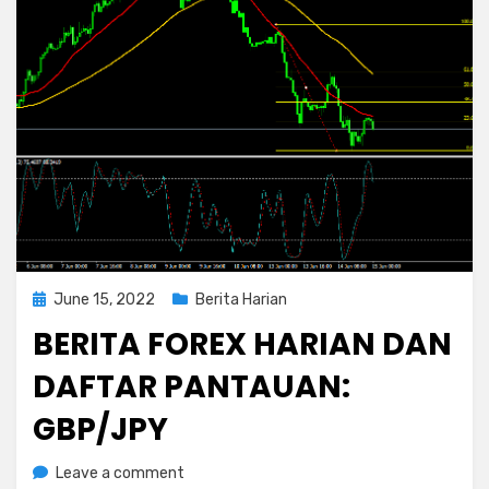
Posted
June 15, 2022
Berita Harian
on
BERITA FOREX HARIAN DAN
DAFTAR PANTAUAN:
GBP/JPY
on
by
Leave a comment
Rediyus Putra