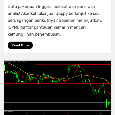
Berita
Data pekerjaan Inggris meleset dari perkiraan
Forex
Harian
analis! Akankah aksi jual Guppy berlanjut ke sesi
dan
perdagangan berikutnya? Sebelum melanjutkan,
Daftar
ICYMI, daftar pantauan kemarin mencari
Pantauan:
kemungkinan penembusan…
GBP/JPY
Read More