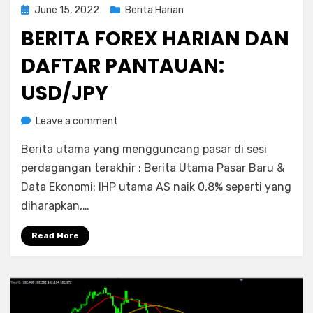
Posted
June 15, 2022
Berita Harian
on
BERITA FOREX HARIAN DAN
DAFTAR PANTAUAN:
USD/JPY
on
by
Leave a comment
Rediyus
Berita
Berita utama yang mengguncang pasar di sesi
Forex
Harian
perdagangan terakhir : Berita Utama Pasar Baru &
dan
Data Ekonomi: IHP utama AS naik 0,8% seperti yang
Daftar
diharapkan,…
Pantauan:
USD/JPY
Read More