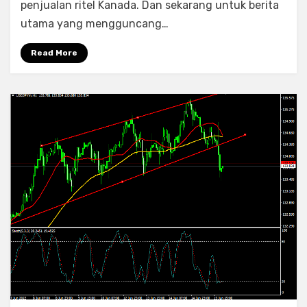
dan
penjualan ritel Kanada. Dan sekarang untuk berita
Daftar
utama yang mengguncang…
Pantauan:
CAD/CHF
Read More