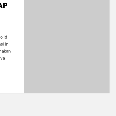
AP
olid
i ini
nakan
aya