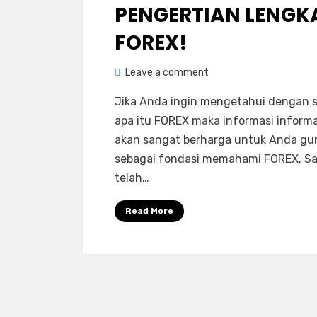
PENGERTIAN LENGK
FOREX!
on
by
Leave a comment
Rediyus
Apa
Jika Anda ingin mengetahui dengan s
itu
apa itu FOREX maka informasi informas
FOREX?
akan sangat berharga untuk Anda gu
:
sebagai fondasi memahami FOREX. S
Pengertian
telah…
Lengkap
FOREX!
Read More