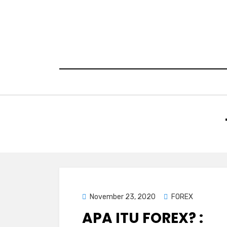
Skip
to
content
Posted
November 23, 2020
FOREX
on
APA ITU FOREX? :