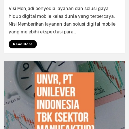
TLKM,
Visi Menjadi penyedia layanan dan solusi gaya
PT
Telekomunikasi
hidup digital mobile kelas dunia yang terpercaya.
Indonesia
Misi Memberikan layanan dan solusi digital mobile
Persero
yang melebihi ekspektasi para…
Tbk
(Sektor
Read More
Infrastuktur)