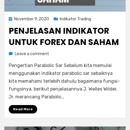
Posted
November 9, 2020
Indikator Trading
on
PENJELASAN INDIKATOR
UNTUK FOREX DAN SAHAM
on
by
Leave a comment
Rediyus
Penjelasan
Pengertian Parabolic Sar Sebelum kita memulai
Indikator
untuk
menggunakan indikator parabolic sar sebaiknya
FOREX
kita memahami terlebih dahulu bagaimana fungsi-
dan
fungsinya, berikut penjelasannya J. Welles Wilder,
Saham
Jr. merancang Parabolic…
Read More