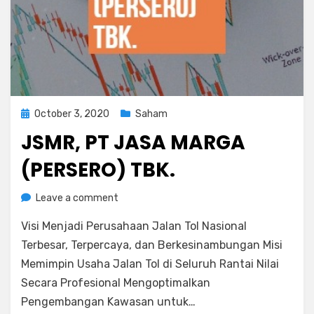
Posted
October 3, 2020
Saham
on
JSMR, PT JASA MARGA
(PERSERO) TBK.
on
by
Leave a comment
Rediyus Putra
JSMR,
Visi Menjadi Perusahaan Jalan Tol Nasional
PT
Jasa
Terbesar, Terpercaya, dan Be​​rkesinambungan Misi
Marga
Memimpin Usaha Jalan Tol di Seluruh Rantai Nilai
(Persero)
Secara Profesional Mengoptimalkan
Tbk.
Pengembangan Kawasan untuk…