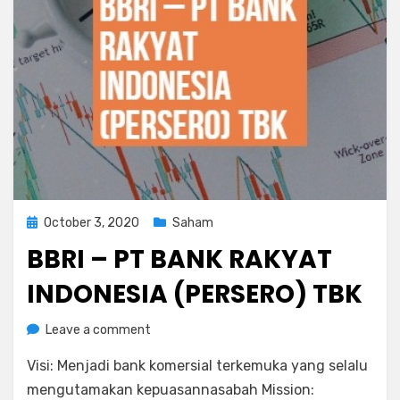
Posted
October 3, 2020
Saham
on
BBRI – PT BANK RAKYAT
INDONESIA (PERSERO) TBK
on
by
Leave a comment
Rediyus Putra
BBRI
Visi: Menjadi bank komersial terkemuka yang selalu
–
PT
mengutamakan kepuasannasabah Mission: