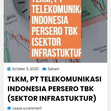
Posted
October 3, 2020
Saham
on
TLKM, PT TELEKOMUNIKASI
INDONESIA PERSERO TBK
(SEKTOR INFRASTUKTUR)
on
by
Leave a comment
Rediyus Putra