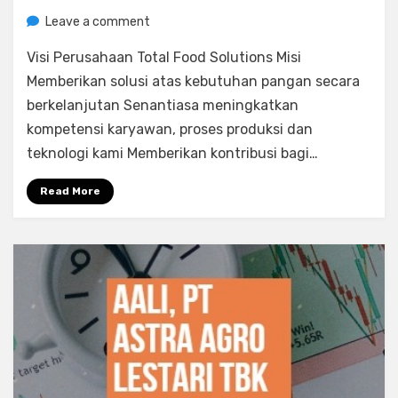
on
by
Leave a comment
Rediyus Putra
INDF,
Visi Perusahaan Total Food Solutions Misi
PT
Indofood
Memberikan solusi atas kebutuhan pangan secara
Sukses
berkelanjutan Senantiasa meningkatkan
Makmur
kompetensi karyawan, proses produksi dan
Tbk
teknologi kami Memberikan kontribusi bagi…
(Sektor
Manufaktur)
Read More