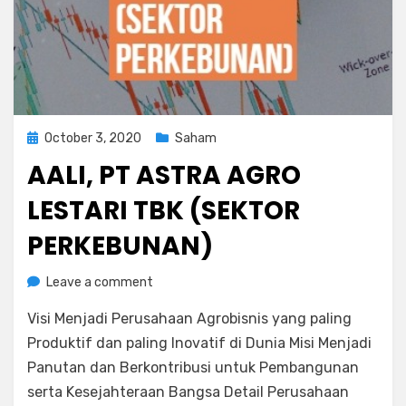
Posted
October 3, 2020
Saham
on
AALI, PT ASTRA AGRO
LESTARI TBK (SEKTOR
PERKEBUNAN)
on
by
Leave a comment
Rediyus Putra
AALI,
Visi Menjadi Perusahaan Agrobisnis yang paling
PT
Astra
Produktif dan paling Inovatif di Dunia Misi Menjadi
Agro
Panutan dan Berkontribusi untuk Pembangunan
Lestari
serta Kesejahteraan Bangsa Detail Perusahaan
Tbk