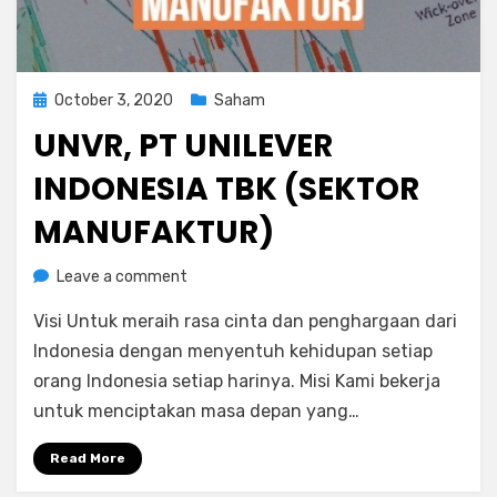
Posted
October 3, 2020
Saham
on
UNVR, PT UNILEVER
INDONESIA TBK (SEKTOR
MANUFAKTUR)
on
by
Leave a comment
Rediyus Putra
UNVR,
Visi Untuk meraih rasa cinta dan penghargaan dari
PT
Unilever
Indonesia dengan menyentuh kehidupan setiap
Indonesia
orang Indonesia setiap harinya. Misi Kami bekerja
Tbk
untuk menciptakan masa depan yang…
(Sektor
Manufaktur)
Read More