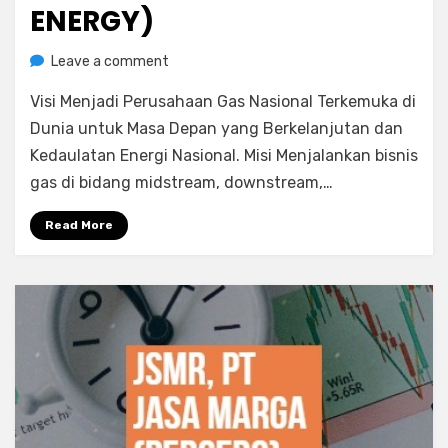
ENERGY)
on
by
Leave a comment
Rediyus Putra
PGAS,
Visi Menjadi Perusahaan Gas Nasional Terkemuka di
PT
Perusahaan
Dunia untuk Masa Depan yang Berkelanjutan dan
Gas
Kedaulatan Energi Nasional. Misi Menjalankan bisnis
Negara
gas di bidang midstream, downstream,…
(Sektor
Energy)
Read More