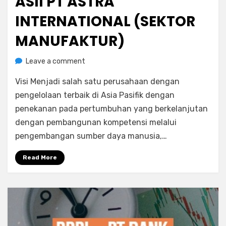
ASII PT ASTRA
INTERNATIONAL (SEKTOR
MANUFAKTUR)
on
by
Leave a comment
Rediyus Putra
ASII
Visi Menjadi salah satu perusahaan dengan
PT
Astra
pengelolaan terbaik di Asia Pasifik dengan
International
penekanan pada pertumbuhan yang berkelanjutan
(Sektor
dengan pembangunan kompetensi melalui
Manufaktur)
pengembangan sumber daya manusia,…
Read More