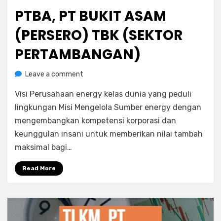
on
PTBA, PT BUKIT ASAM
(PERSERO) TBK (SEKTOR
PERTAMBANGAN)
on
by
Leave a comment
Rediyus Putra
PTBA,
Visi Perusahaan energy kelas dunia yang peduli
PT
Bukit
lingkungan Misi Mengelola Sumber energy dengan
Asam
mengembangkan kompetensi korporasi dan
(Persero)
keunggulan insani untuk memberikan nilai tambah
Tbk
maksimal bagi…
(Sektor
Pertambangan)
Read More