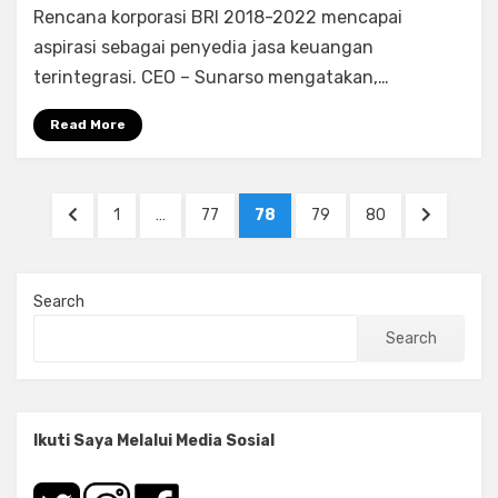
Bank
Rencana korporasi BRI 2018-2022 mencapai
Rakyat
aspirasi sebagai penyedia jasa keuangan
Indonesia
terintegrasi. CEO – Sunarso mengatakan,…
(Persero)
Tbk
Read More
Posts
PREVIOUS
PAGE
PAGE
PAGE
PAGE
PAGE
NEXT
1
…
77
78
79
80
navigation
PAGE
PAGE
Search
Search
Ikuti Saya Melalui Media Sosial